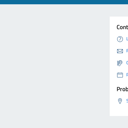
Cont
Prob