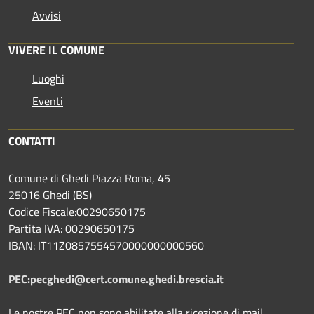
Avvisi
VIVERE IL COMUNE
Luoghi
Eventi
CONTATTI
Comune di Ghedi Piazza Roma, 45
25016 Ghedi (BS)
Codice Fiscale:00290650175
Partita IVA: 00290650175
IBAN: IT11Z0857554570000000000560
PEC:pecghedi@cert.comune.ghedi.brescia.it
Le nostre PEC non sono abilitate alla ricezione di mail