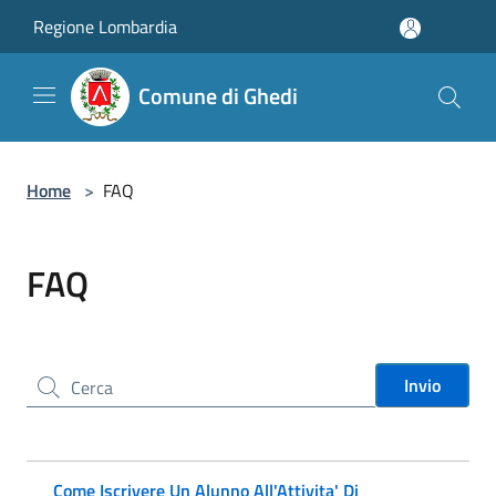
Salta al contenuto principale
Regione Lombardia
Comune di Ghedi
Home
>
FAQ
FAQ
Cerca nel sito
Invio
Come Iscrivere Un Alunno All'Attivita' Di