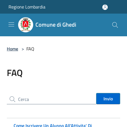
Salta al contenuto principale
Regione Lombardia
Comune di Ghedi
Home
>
FAQ
FAQ
Cerca nel sito
Invio
Come Iscrivere Un Alunno All'Attivita' Di