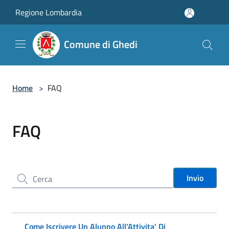
Salta al contenuto principale
Regione Lombardia
Comune di Ghedi
Home
>
FAQ
FAQ
Cerca nel sito
Invio
Come Iscrivere Un Alunno All'Attivita' Di