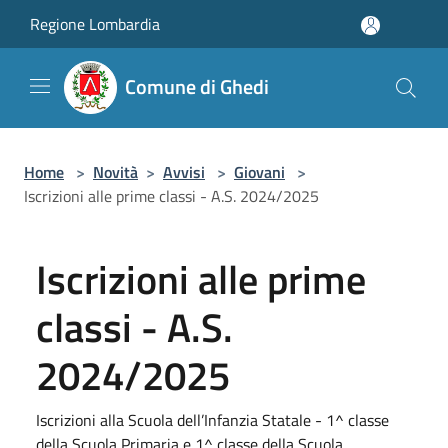
Salta al contenuto principale
Regione Lombardia
Comune di Ghedi
Home
>
Novità
>
Avvisi
>
Giovani
>
Iscrizioni alle prime classi - A.S. 2024/2025
Iscrizioni alle prime
classi - A.S.
2024/2025
Iscrizioni alla Scuola dell’Infanzia Statale - 1^ classe
della Scuola Primaria e 1^ classe della Scuola