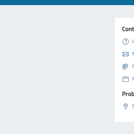
Cont
Prob