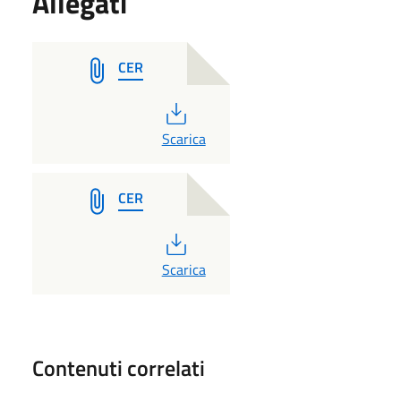
Allegati
CER
PDF
Scarica
CER
PDF
Scarica
Contenuti correlati