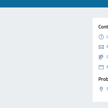
Cont
Prob