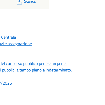
PDF
Scarica
 Centrale
azi e assegnazione
 del concorso pubblico per esami per la
ri pubblici a tempo pieno e indeterminato.
07/2025