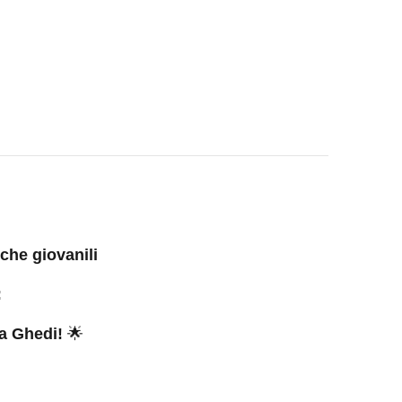
iche giovanili
:
 a Ghedi!
🌟