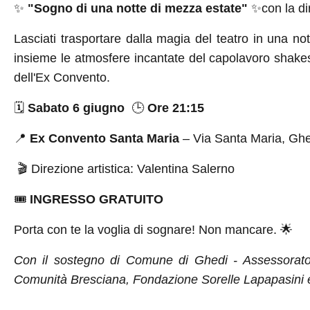
✨
"Sogno di una notte di mezza estate"
✨
con la di
Lasciati trasportare dalla magia del teatro in una not
insieme le atmosfere incantate del capolavoro shake
dell'Ex Convento.
🗓
️
Sabato 6 giugno
🕒
Ore 21:15
📍
Ex Convento Santa Maria
– Via Santa Maria, Ghe
🎬
Direzione artistica: Valentina Salerno
🎟
️
INGRESSO GRATUITO
Porta con te la voglia di sognare! Non mancare.
🌟
Con il sostegno di Comune di Ghedi - Assessorato a
Comunità Bresciana, Fondazione Sorelle Lapapasini e