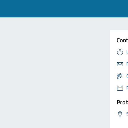
Cont
Prob