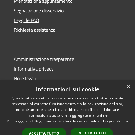
Prenotazione appuntamento
Segnalazione disservizio
Leggi le FAQ
Richiesta assistenza
Amministrazione trasparente
Informativa privacy
Note legali
×
Dichiarazione di accessibilità
Informazioni sui cookie
Questo sito web utilizza cookie tecnici e assimilati strettamente
necessari al corretto funzionamento e alla navigazione del sito,
nonché un cookie tecnico analitico al solo fine di elaborare
informazioni statistiche, aggregate e anonime.
RSS
Copyright © 2026 • Comune di
Per maggiori dettagli, può consultare la cookie policy al seguente
link
Accessibilità
Ghedi • Powered by
Privacy
Municipium
Accesso
•
RIFIUTA TUTTO
ACCETTA TUTTO