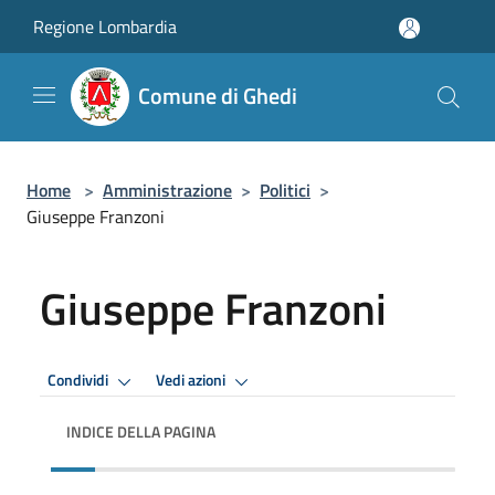
Salta al contenuto principale
Regione Lombardia
Comune di Ghedi
Home
>
Amministrazione
>
Politici
>
Giuseppe Franzoni
Giuseppe Franzoni
Condividi
Vedi azioni
INDICE DELLA PAGINA