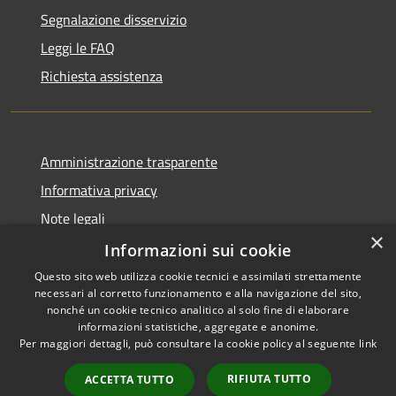
Segnalazione disservizio
Leggi le FAQ
Richiesta assistenza
Amministrazione trasparente
Informativa privacy
Note legali
×
Dichiarazione di accessibilità
Informazioni sui cookie
Questo sito web utilizza cookie tecnici e assimilati strettamente
necessari al corretto funzionamento e alla navigazione del sito,
nonché un cookie tecnico analitico al solo fine di elaborare
informazioni statistiche, aggregate e anonime.
RSS
Copyright © 2026 • Comune di
Per maggiori dettagli, può consultare la cookie policy al seguente
link
Accessibilità
Ghedi • Powered by
Privacy
Municipium
Accesso
•
RIFIUTA TUTTO
ACCETTA TUTTO