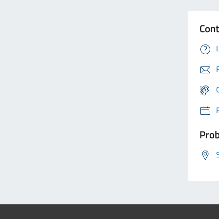
Cont
Prob