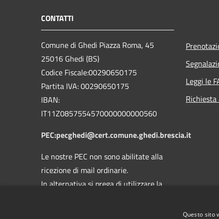
CONTATTI
Comune di Ghedi Piazza Roma, 45
Prenotaz
25016 Ghedi (BS)
Segnalazi
Codice Fiscale:00290650175
Leggi le 
Partita IVA: 00290650175
Richiesta
IBAN:
IT11Z0857554570000000000560
PEC:pecghedi@cert.comune.ghedi.brescia.it
Le nostre PEC non sono abilitate alla
ricezione di mail ordinarie.
In alternativa si prega di utilizzare la
mail:
protocollo@comune.ghedi.brescia.it
Questo sito 