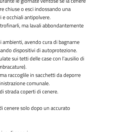
durante le giornate ventose se la cenere
stre chiuse o esci indossando una
 e occhiali antipolvere.
 strofinarli, ma lavali abbondantemente
oi ambienti, avendo cura di bagnarne
ando dispositivi di autoprotezione.
e sui tetti delle case con l’ausilio di
mbracature).
 ma raccoglile in sacchetti da deporre
ministrazione comunale.
di strada coperti di cenere.
 di cenere solo dopo un accurato