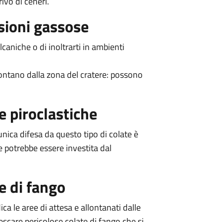
ivo di ceneri.
ssioni gassose
caniche o di inoltrarti in ambienti
lontano dalla zona del cratere: possono
e piroclastiche
nica difesa da questo tipo di colate è
 potrebbe essere investita dal
te di fango
ica le aree di attesa e allontanati dalle
escare pericolose colate di fango che si