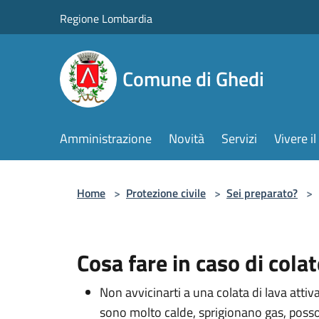
Salta al contenuto principale
Regione Lombardia
Comune di Ghedi
Amministrazione
Novità
Servizi
Vivere 
Home
>
Protezione civile
>
Sei preparato?
>
Cosa fare in caso di colat
Non avvicinarti a una colata di lava att
sono molto calde, sprigionano gas, poss