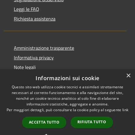
Leggi le FAQ
Richiesta assistenza
Amministrazione trasparente
Informativa privacy
Note legali
×
Dichiarazione di accessibilità
Informazioni sui cookie
Questo sito web utilizza cookie tecnici e assimilati strettamente
necessari al corretto funzionamento e alla navigazione del sito,
nonché un cookie tecnico analitico al solo fine di elaborare
informazioni statistiche, aggregate e anonime.
RSS
Copyright © 2026 • Comune di
Per maggiori dettagli, può consultare la cookie policy al seguente
link
Accessibilità
Ghedi • Powered by
Privacy
Municipium
Accesso
•
RIFIUTA TUTTO
ACCETTA TUTTO
Cookie
redazione